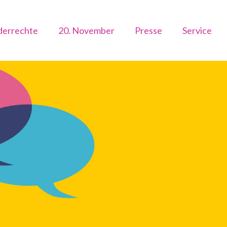
derrechte
20. November
Presse
Service