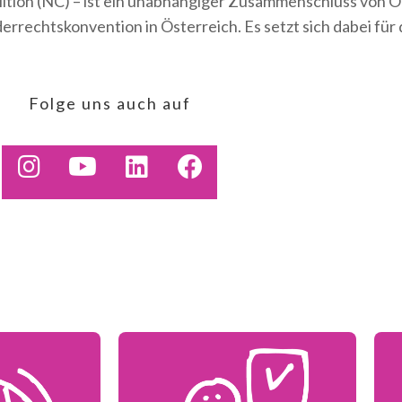
lition (NC) – ist ein unabhängiger Zusammenschluss von 
rechtskonvention in Österreich. Es setzt sich dabei für 
Folge uns auch auf
(öffnet in neuem Tab)
(öffnet in neuem Tab)
(öffnet in neuem Tab)
(öffnet in neuem 